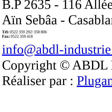
B.P 2635 - 116 All
Aïn Sebâa - Casabl
Tél:
0522 359 292/ 358 806
Fax:
0522 359 418
info@abdl-industri
Copyright © ABDL In
Réaliser par :
Pluga