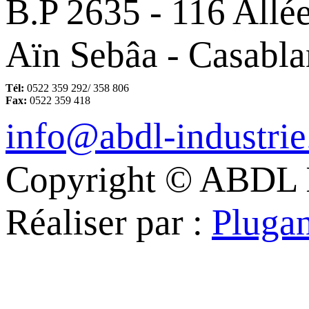
B.P 2635 - 116 All
Aïn Sebâa - Casabl
Tél:
0522 359 292/ 358 806
Fax:
0522 359 418
info@abdl-industri
Copyright © ABDL In
Réaliser par :
Pluga